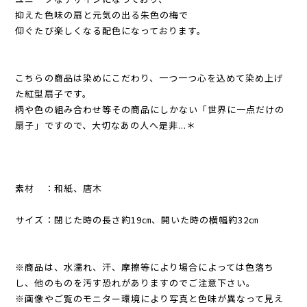
抑えた色味の扇と元気の出る朱色の梅で
仰ぐたび楽しくなる配色になっております。
こちらの商品は染めにこだわり、一つ一つ心を込めて染め上げ
た紅型扇子です。
柄や色の組み合わせ等その商品にしかない「世界に一点だけの
扇子」ですので、大切なあの人へ是非...＊
素材 ：和紙、唐木
サイズ：閉じた時の長さ約19㎝、開いた時の横幅約32㎝
※商品は、水濡れ、汗、摩擦等により場合によっては色落ち
し、他のものを汚す恐れがありますのでご注意下さい。
※画像やご覧のモニター環境により写真と色味が異なって見え