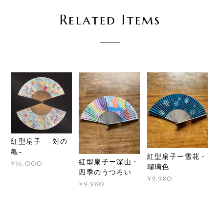
Related Items
紅型扇子 -対の
亀-
紅型扇子ー雪花・
紅型扇子ー深山・
¥16,000
瑠璃色
四季のうつろい
¥9,980
¥9,980