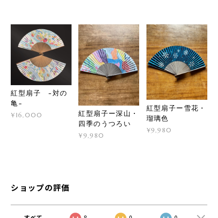
紅型扇子 -対の
亀-
紅型扇子ー雪花・
紅型扇子ー深山・
¥16,000
瑠璃色
四季のうつろい
¥9,980
¥9,980
ショップの評価
すべて
8
0
0