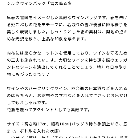
シルクワインバッグ「雪の降る夜」
早春の雪国をイメージした素敵なワインバッグです。春を告げ
る姫こぶしの花をモチーフに、名残りの雪が優雅に降る様子を
美しく表現しました。しっとりとした絹の素材は、梨地の控え
めな光沢を放ち、上品な印象を与えます。
内布には柔らかなコットンを使用しており、ワインを守るため
の工夫も施されています。大切なワインを持ち運ぶ際のエレガ
ントなシーンを演出してくれることでしょう。特別な日や贈り
物にもぴったりです♪
ワインやスパークリングワイン、四合瓶の日本酒などを入れる
のはもちろん、お財布やスマホなどを入れてささっとお出かけ
してもおしゃれです。
花瓶を覆ってアクセントとしても素敵です。
サイズ：高さ約37㎝、幅約18㎝ (バッグの持ち手頂上から、底
まで。ボトルを入れた状態)
このサイズ感は、飲みごろのワインボトルを包み込むのに最適