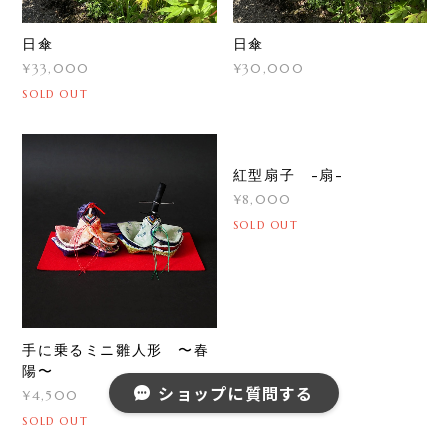
日傘
日傘
¥33,000
¥30,000
SOLD OUT
手に乗るミニ雛人形 〜春
紅型扇子 -扇-
陽〜
¥8,000
ショップに質問する
¥4,500
SOLD OUT
SOLD OUT