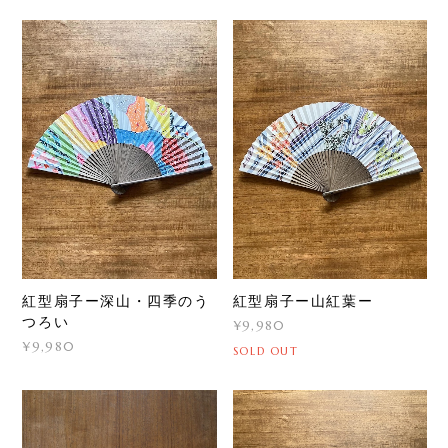
紅型扇子ー深山・四季のう
紅型扇子ー山紅葉ー
つろい
¥9,980
¥9,980
SOLD OUT