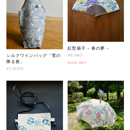
紅型扇子 - 春の夢 -
¥9,980
シルクワインバッグ「雪の
降る夜」
SOLD OUT
¥3,000