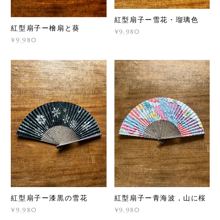
紅型扇子ー雪花・瑠璃色
紅型扇子ー檜扇と葵
¥9,980
¥9,980
紅型扇子ー漆黒の雪花
紅型扇子ー青海波，山に桜
¥9,980
¥9,980